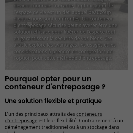
devient monnaie courante, l'optimisation de
l'espace de vie est un défi auquel beaucoup
d'entre nous sont confrontés. Un conteneur
d'entreposage sécurisé peut s'avérer être une
solution efficace pour libérer de l'espace tout
en garantissant la sécurité de vos biens. Cet
article explore les avantages, les usages et les
considérations à prendre en compte lors de
l'option pour cette méthode d'entreposage.
Pourquoi opter pour un
conteneur d'entreposage ?
Une solution flexible et pratique
L'un des principaux attraits des
conteneurs
d'entreposage
est leur flexibilité. Contrairement à un
déménagement traditionnel ou à un stockage dans