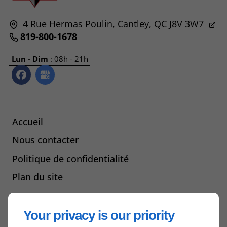
4 Rue Hermas Poulin,
Cantley, QC
J8V 3W7
819-800-1678
Lun - Dim
: 08h - 21h
Accueil
Nous contacter
Politique de confidentialité
Plan du site
Your privacy is our priority